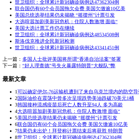
世卫组织：全球累计新冠确诊病例达47362304例
联合国仍有60个会员国拖欠会费 美国欠缴逾10亿美
美国总统选举结果仍未揭晓 “摇摆州”计票引发
大选喧嚣加剧美新冠危机：住院人数激增 面临“
美国大选计票工作仍在继续
世卫组织：全球累计新冠确诊病例达48534508例
斯洛伐克推进全民新冠检测
世卫组织：全球累计新冠确诊病例达43341451例
上一篇：
多国人士批评美国将所谓“香港自治法案”签署
下一篇：
“好人理查德”号失火暴露特朗普“大舰队”弊
最新文章
1
可以确定伊尔-76运输机遭到了来自乌克兰境内的防空导
2
国际油价在震荡中曾多次呈现跌势美油跌破70美元1桶
3
韩国接种流感疫苗后死亡人数升至94人 多为高龄
4
大选喧嚣加剧美新冠危机：住院人数激增 面临“
5
美国总统选举结果仍未揭晓 “摇摆州”计票引发
6
联合国仍有60个会员国拖欠会费 美国欠缴逾10亿美
7
结果仍未出炉！拜登称计票结束后将获胜 特朗普
8
世卫组织：全球累计新冠确诊病例达47362304例