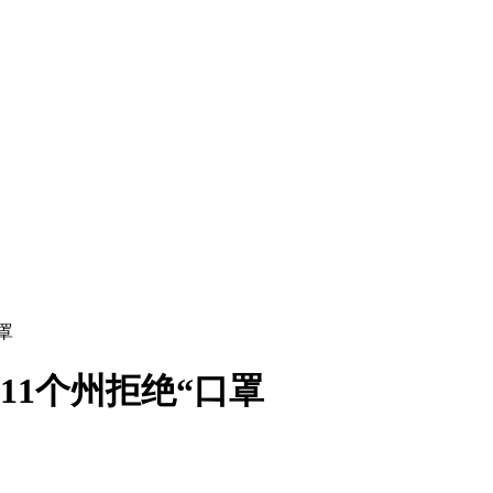
罩
11个州拒绝“口罩