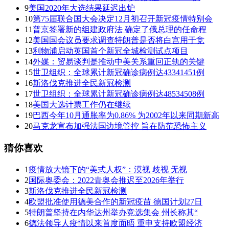
9
美国2020年大选结果延迟出炉
10
第75届联合国大会决定12月初召开新冠疫情特别会
11
普京签署新的组建政府法 确定了俄总理的任命程
12
美国国会议员要求调查特朗普是否将白宫用于竞
13
利物浦启动英国首个新冠全城检测试点项目
14
外媒：贸易谈判是推动中美关系重回正轨的关键
15
世卫组织：全球累计新冠确诊病例达43341451例
16
斯洛伐克推进全民新冠检测
17
世卫组织：全球累计新冠确诊病例达48534508例
18
美国大选计票工作仍在继续
19
巴西今年10月通胀率为0.86% 为2002年以来同期新高
20
马克龙宣布加强法国边境管控 旨在防范恐怖主义
猜你喜欢
1
疫情放大镜下的“美式人权”：漠视 歧视 无视
2
国际奥委会：2022青奥会推迟至2026年举行
3
斯洛伐克推进全民新冠检测
4
欧盟批准使用德美合作的新冠疫苗 德国计划27日
5
特朗普坚持在内华达州举办竞选集会 州长称其“
6
德法领导人疫情以来首度面晤 重申支持欧盟经济