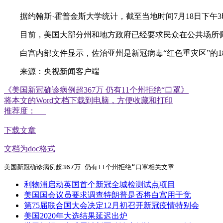
据约翰斯·霍普金斯大学统计，截至当地时间7月18日下午3时30
目前，美国大部分州和地方政府已经要求民众在公共场所佩戴
白宫内部文件显示，佐治亚州是新冠病毒“红色重灾区”的1
来源：央视新闻客户端
《美国新冠确诊病例超367万 仍有11个州拒绝“口罩》
将本文的Word文档下载到电脑，方便收藏和打印
推荐度：
下载文章
文档为doc格式
美国新冠确诊病例超367万 仍有11个州拒绝“口罩相关文章
利物浦启动英国首个新冠全城检测试点项目
美国国会议员要求调查特朗普是否将白宫用于竞
第75届联合国大会决定12月初召开新冠疫情特别会
美国2020年大选结果延迟出炉