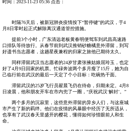
时间：2023-11-23 05:36
点击：
时隔76天后，被新冠肺炎疫情按下“暂停键”的武汉，于4
月8日零时起正式解除离汉通道管控措施。
提前3个小时，广东清远老板黄春明便驾车到武昌高速路
口排队等待放行。从春节前到武汉推销砂糖橘意外滞留，到写
好遗书当志愿者，这趟星夜兼程的归家之旅他已期待太久。
同样滞留武汉当志愿者的24岁甘肃张掖姑娘屈玲玉，也定
好了4月9日回家的机票。忙碌奔波两个多月瘦了15斤，她为自
己临行前在武汉的最后一天定了个小目标：吃碗热干面。
滞留武汉的25岁飞行员翟晨飞仍在待命，归期未定。4月8
日凌晨，他和朋友开车在市内兜了一圈，“庆祝武汉‘解封’。”
两个多月的沉寂里，这些意外滞留的异乡人们，与这座城
市产生了新的羁绊。他们在疫情的风暴眼中经历了无所适从，
也享有了武汉春天里盛开的樱花，懂得如何珍惜眼前人和生
命。