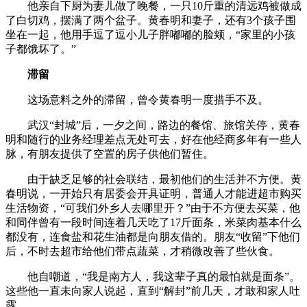
他亲自下厨为妻儿做了晚餐，一只10斤重的清远鸡被做成
了白切鸡，摆满了两个盆子。黄春明和妻子，还有3个孩子围
坐在一起，他用手逗了逗小儿子胖嘟嘟的脸颊，“家里的小孩
子都饿坏了。”
滞留
这场意料之外的滞留，曾令黄春明一度措手不及。
武汉“封城”后，一夕之间，路边的餐馆、旅馆关停，黄春
明和随行的业务经理差点无处可去，好在他经商多年有一些人
脉，有朋友提供了空置的房子供他们暂住。
由于缺乏足够的社会联结，最初他们的生活并不方便。黄
春明说，一开始只有居委会开具证明，普通人才能进超市购买
生活物资，“可我们外乡人去哪里开？”由于不方便去买菜，他
和同伴曾有一段时间连着几天吃了17斤面条，米菜肉基本什么
都没有，连食盐和花生油都是向朋友借的。朋友“收留”下他们
后，不时去超市给他们带点蔬菜，才稍微改善了些伙食。
他自嘲道，“我是南方人，我这辈子真的最怕就是面条”。
这些他一直未向家人说起，直到“解封”前几天，才敢和家人吐
露。