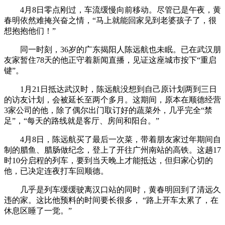
4月8日零点刚过，车流缓慢向前移动。尽管已是午夜，黄
春明依然难掩兴奋之情，“马上就能回家见到老婆孩子了，很
想抱抱他们！”
同一时刻，36岁的广东揭阳人陈远航也未眠。已在武汉朋
友家暂住78天的他正守着新闻直播，见证这座城市按下“重启
键”。
1月21日抵达武汉时，陈远航没想到自己原计划两到三日
的访友计划，会被延长至两个多月。这期间，原本在顺德经营
3家公司的他，除了偶尔出门取订好的蔬菜外，几乎完全“禁
足”，“每天的路线就是客厅、房间和阳台。”
4月8日，陈远航买了最后一次菜，带着朋友家过年期间自
制的腊鱼、腊肠做纪念，登上了开往广州南站的高铁。这趟17
时10分启程的列车，要到当天晚上才能抵达，但归家心切的
他，已决定连夜打车回顺德。
几乎是列车缓缓驶离汉口站的同时，黄春明回到了清远久
违的家。这比他预料的时间要长很多， “路上开车太累了，在
休息区睡了一觉。”