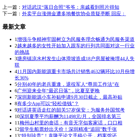
上一篇：
对话武汉“落日合照”爷爷：亲戚看到照片得知
下一篇：
外卖平台涨佣金遭多地餐饮协会质疑垄断 回应：
最新文章
1
增强斗争精神牢固树立为民服务理念畅通为民服务渠道
2
越来越多的女性开始加入跟车的行列共同面对这一行业
的挑战
3
塘房镇凉水村发生山体滑坡造成18户房屋被掩埋44人失
联
4
11月国内新能源重卡市场共计销售4632辆环比10月份增
长36%
5
分别40年的老兵重逢，退役军人“尊崇工作法”在
6
广州迎来全年“最迟日落”，比夏至更晚
7
深圳新能源小车补贴申请9月30日截止，最高补贴
8
有多少App可以“轻松借钱”？
9
对话讲英语走红的韶关57岁保安：为服务外国驾考
10
深圳夏季平均薪酬为11498元/月，全国排名第三
11
梅州山村里的畲话：有音无字似客家话，口口相
12
留学生船票炒出天价！深圳精准“追回”数千张
13
“特别珍贵”！袁隆平论文手稿公开，档案馆还