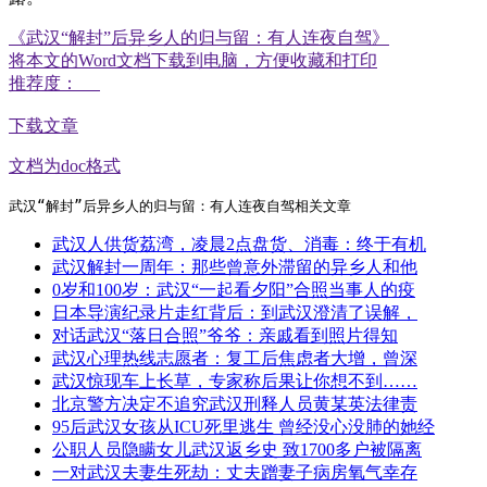
《武汉“解封”后异乡人的归与留：有人连夜自驾》
将本文的Word文档下载到电脑，方便收藏和打印
推荐度：
下载文章
文档为doc格式
武汉“解封”后异乡人的归与留：有人连夜自驾相关文章
武汉人供货荔湾，凌晨2点盘货、消毒：终于有机
武汉解封一周年：那些曾意外滞留的异乡人和他
0岁和100岁：武汉“一起看夕阳”合照当事人的疫
日本导演纪录片走红背后：到武汉澄清了误解，
对话武汉“落日合照”爷爷：亲戚看到照片得知
武汉心理热线志愿者：复工后焦虑者大增，曾深
武汉惊现车上长草，专家称后果让你想不到……
北京警方决定不追究武汉刑释人员黄某英法律责
95后武汉女孩从ICU死里逃生 曾经没心没肺的她经
公职人员隐瞒女儿武汉返乡史 致1700多户被隔离
一对武汉夫妻生死劫：丈夫蹭妻子病房氧气幸存