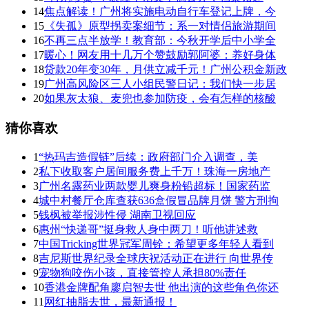
14
焦点解读！广州将实施电动自行车登记上牌，今
15
《失孤》原型拐卖案细节：系一对情侣旅游期间
16
不再三点半放学！教育部：今秋开学后中小学全
17
暖心！网友用十几万个赞鼓励郭阿婆：养好身体
18
贷款20年变30年，月供立减千元！广州公积金新政
19
广州高风险区三人小组民警日记：我们快一步居
20
如果灰太狼、麦兜也参加防疫，会有怎样的核酸
猜你喜欢
1
“热玛吉造假链”后续：政府部门介入调查，美
2
私下收取客户居间服务费上千万！珠海一房地产
3
广州名露药业两款婴儿爽身粉铅超标！国家药监
4
城中村餐厅仓库查获636盒假冒品牌月饼 警方刑拘
5
钱枫被举报涉性侵 湖南卫视回应
6
惠州“快递哥”挺身救人身中两刀！听他讲述救
7
中国Tricking世界冠军周铨：希望更多年轻人看到
8
吉尼斯世界纪录全球庆祝活动正在进行 向世界传
9
宠物狗咬伤小孩，直接管控人承担80%责任
10
香港金牌配角廖启智去世 他出演的这些角色你还
11
网红抽脂去世，最新通报！