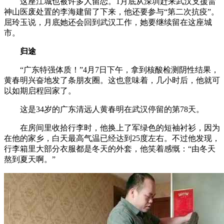
这座江城也被许多人留恋。1月底从深圳赶来武汉支援雷
神山医废处置的李海建留了下来，他还要参与“第二次抗疫”。
屈玲玉说，月底她还会回到武汉工作，她要继续留在这座城
市。
归途
“广东特强体质！”4月7日下午，拿到核酸检测阴性结果，
黄春明兴奋地发了条朋友圈。这也意味着，几小时后，他就可
以如期启程回家了。
这是34岁的广东清远人黄春明在武汉停留的第78天。
在房间里收拾行李时，他换上了军绿色的短袖衬衫，因为
在他的家乡，白天最高气温已经达到25度左右。不过他发现，
行李箱里大部分衣服都是冬天的外套，他笑着感慨：“由冬天
熬到夏天啊。”