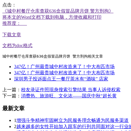
点击：
《城中村餐厅仓库查获636盒假冒品牌月饼 警方刑拘》
将本文的Word文档下载到电脑，方便收藏和打印
推荐度：
下载文章
文档为doc格式
城中村餐厅仓库查获636盒假冒品牌月饼 警方刑拘相关文章
347亿！广州最贵城中村改造来了！中大布匹市场
347亿！广州最贵城中村改造来了！中大布匹市场
深圳男子投诉面点王一餐厅茶水有“酒味” 店家
上一篇：
校友录证件照现身搜索引擎结果 当事人诉侵权索
下一篇：
消费热、旅游旺、文化浓——国庆中秋“超长黄
最新文章
1
增强斗争精神牢固树立为民服务理念畅通为民服务渠道
2
越来越多的女性开始加入跟车的行列共同面对这一行业