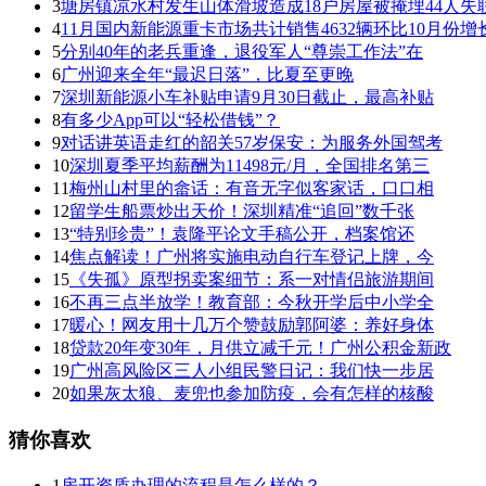
3
塘房镇凉水村发生山体滑坡造成18户房屋被掩埋44人失
4
11月国内新能源重卡市场共计销售4632辆环比10月份增长
5
分别40年的老兵重逢，退役军人“尊崇工作法”在
6
广州迎来全年“最迟日落”，比夏至更晚
7
深圳新能源小车补贴申请9月30日截止，最高补贴
8
有多少App可以“轻松借钱”？
9
对话讲英语走红的韶关57岁保安：为服务外国驾考
10
深圳夏季平均薪酬为11498元/月，全国排名第三
11
梅州山村里的畲话：有音无字似客家话，口口相
12
留学生船票炒出天价！深圳精准“追回”数千张
13
“特别珍贵”！袁隆平论文手稿公开，档案馆还
14
焦点解读！广州将实施电动自行车登记上牌，今
15
《失孤》原型拐卖案细节：系一对情侣旅游期间
16
不再三点半放学！教育部：今秋开学后中小学全
17
暖心！网友用十几万个赞鼓励郭阿婆：养好身体
18
贷款20年变30年，月供立减千元！广州公积金新政
19
广州高风险区三人小组民警日记：我们快一步居
20
如果灰太狼、麦兜也参加防疫，会有怎样的核酸
猜你喜欢
1
房开资质办理的流程是怎么样的？