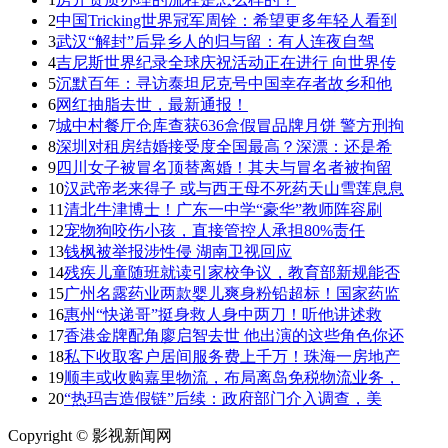
2
中国Tricking世界冠军周铨：希望更多年轻人看到
3
武汉“解封”后异乡人的归与留：有人连夜自驾
4
吉尼斯世界纪录全球庆祝活动正在进行 向世界传
5
沉默百年：寻访泰坦尼克号中国幸存者故乡和他
6
网红抽脂去世，最新通报！
7
城中村餐厅仓库查获636盒假冒品牌月饼 警方刑拘
8
深圳对租房结婚接受度全国最高？深漂：还是希
9
四川女子被冒名顶替离婚！其夫与冒名者被拘留
10
汉武帝老来得子 或与西王母不死药天山雪莲息息
11
清北牛津博士！广东一中学“豪华”教师阵容刷
12
宠物狗咬伤小孩，直接管控人承担80%责任
13
钱枫被举报涉性侵 湖南卫视回应
14
残疾儿童随班就读引家校争议，教育部新规能否
15
广州名露药业两款婴儿爽身粉铅超标！国家药监
16
惠州“快递哥”挺身救人身中两刀！听他讲述救
17
香港金牌配角廖启智去世 他出演的这些角色你还
18
私下收取客户居间服务费上千万！珠海一房地产
19
顺丰或收购嘉里物流，布局离岛免税物流业务，
20
“热玛吉造假链”后续：政府部门介入调查，美
Copyright © 影视新闻网