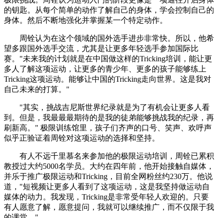
的钥匙。从每个简单的动作了解自己的身体，学会控制自己的
身体。然后不断地强化并掌握某一个特定动作。
周铨认为在这个领域的国外选手进步非常快。所以，他希
望多跟国外选手交流，尤其是让更多年轻选手参加国际比
赛。"未来我的计划就是在中国做这样的Tricking培训，能让更
多人了解这项运动，让更多的青少年、更多的孩子能够练上
Tricking这项运动。能够让中国的Tricking走向世界。这是我对
自己未来的打算。"
"其实，挑战吉尼斯世界纪录就是为了有机会让更多人看
到。但是，我最最最期待的是我的徒弟能够挑战我的纪录，再
刷新高。" 极限训练馆里，孩子们齐声的口号、笑声、欢呼声
似乎正验证着周铨对这项运动的选择和坚持。
有人不远千里慕名来参加他的极限运动培训，周铨已累积
教授过大约5000名学员。大约在四年前，他开始接触自媒体，
并乐于推广极限运动和Tricking，目前全网粉丝约230万。他说
道，"短视频让更多人看到了这项运动，这是我坚持做运动自
媒体的动力。我发现，Tricking是非常受年轻人欢迎的。只要
有人愿意了解，愿意提问，我就可以继续推广，而不仅限于我
的课堂。"