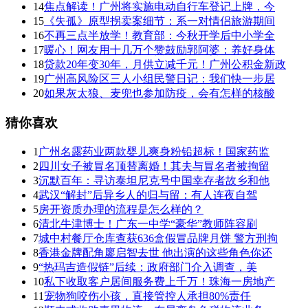
14
焦点解读！广州将实施电动自行车登记上牌，今
15
《失孤》原型拐卖案细节：系一对情侣旅游期间
16
不再三点半放学！教育部：今秋开学后中小学全
17
暖心！网友用十几万个赞鼓励郭阿婆：养好身体
18
贷款20年变30年，月供立减千元！广州公积金新政
19
广州高风险区三人小组民警日记：我们快一步居
20
如果灰太狼、麦兜也参加防疫，会有怎样的核酸
猜你喜欢
1
广州名露药业两款婴儿爽身粉铅超标！国家药监
2
四川女子被冒名顶替离婚！其夫与冒名者被拘留
3
沉默百年：寻访泰坦尼克号中国幸存者故乡和他
4
武汉“解封”后异乡人的归与留：有人连夜自驾
5
房开资质办理的流程是怎么样的？
6
清北牛津博士！广东一中学“豪华”教师阵容刷
7
城中村餐厅仓库查获636盒假冒品牌月饼 警方刑拘
8
香港金牌配角廖启智去世 他出演的这些角色你还
9
“热玛吉造假链”后续：政府部门介入调查，美
10
私下收取客户居间服务费上千万！珠海一房地产
11
宠物狗咬伤小孩，直接管控人承担80%责任