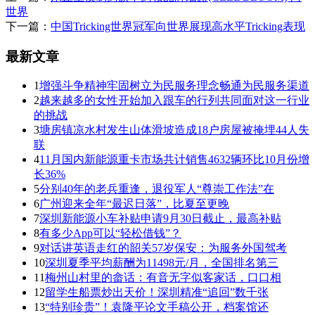
世界
下一篇：
中国Tricking世界冠军向世界展现高水平Tricking表现
最新文章
1
增强斗争精神牢固树立为民服务理念畅通为民服务渠道
2
越来越多的女性开始加入跟车的行列共同面对这一行业
的挑战
3
塘房镇凉水村发生山体滑坡造成18户房屋被掩埋44人失
联
4
11月国内新能源重卡市场共计销售4632辆环比10月份增
长36%
5
分别40年的老兵重逢，退役军人“尊崇工作法”在
6
广州迎来全年“最迟日落”，比夏至更晚
7
深圳新能源小车补贴申请9月30日截止，最高补贴
8
有多少App可以“轻松借钱”？
9
对话讲英语走红的韶关57岁保安：为服务外国驾考
10
深圳夏季平均薪酬为11498元/月，全国排名第三
11
梅州山村里的畲话：有音无字似客家话，口口相
12
留学生船票炒出天价！深圳精准“追回”数千张
13
“特别珍贵”！袁隆平论文手稿公开，档案馆还