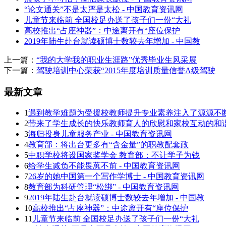
“论文通关”不是太严是太松 - 中国教育资讯网
儿童节来临前 全国校足办送了孩子们一份“大礼
高校推出“占座神器”：中途离开有“座位保护
2019年陆生赴台就读硕博士数较去年增加 - 中国教
上一篇：
“我的大学我的职业生涯路”优秀毕业生风采展
下一篇：
驾驶培训中心荣获“2015年度培训质量信誉A级驾驶
最新文章
1
遇到教学难题为受援校教师提升专业素养注入了源源不
2
带来了学生成长的快乐教师育人的欣慰和家校互动的和
3
海归投身儿童服务产业 - 中国教育资讯网
4
教育部：将出台更多有“含金量”的职教配套政
5
中职学校将设国家奖学金 教育部：不让学子为钱
6
给学生减负不能畏葸不前 - 中国教育资讯网
7
26岁的她中国第一个写作学博士 - 中国教育资讯网
8
教育部为科研管理“松绑” - 中国教育资讯网
9
2019年陆生赴台就读硕博士数较去年增加 - 中国教
10
高校推出“占座神器”：中途离开有“座位保护
11
儿童节来临前 全国校足办送了孩子们一份“大礼