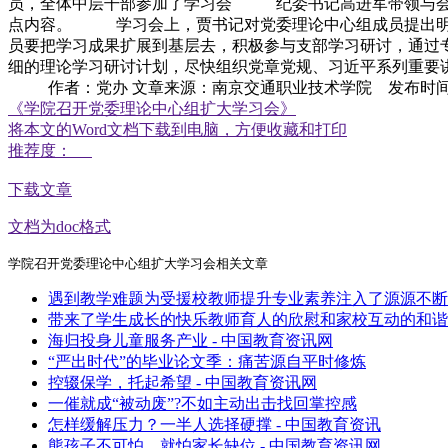
员，全体中层干部参加了学习会 纪委书记高进军带领与会
点内容。 学习会上，贾书记对党委理论中心组成员提出明确
员要把学习成果扩展到基层去，积极参与支部学习研讨，通过
细的理论学习研讨计划，尽快组织党章党规、习近平系列重要
作者：党办 文章来源：南京交通职业技术学院 发布时间：201
《学院召开党委理论中心组扩大学习会》
将本文的Word文档下载到电脑，方便收藏和打印
推荐度：
下载文章
文档为doc格式
学院召开党委理论中心组扩大学习会相关文章
遇到教学难题为受援校教师提升专业素养注入了源源不断
带来了学生成长的快乐教师育人的欣慰和家校互动的和谐
海归投身儿童服务产业 - 中国教育资讯网
“严出时代”的毕业论文季：痛苦源自平时修炼
控辍保学，托起希望 - 中国教育资讯网
一催就成“被动废”?不如主动出击找回掌控感
怎样缓解压力？一半人选择硬撑 - 中国教育资讯
熊孩子不可怕，就怕家长缺位 - 中国教育资讯网