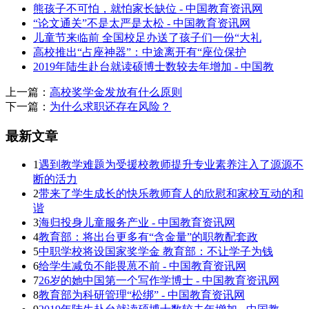
熊孩子不可怕，就怕家长缺位 - 中国教育资讯网
“论文通关”不是太严是太松 - 中国教育资讯网
儿童节来临前 全国校足办送了孩子们一份“大礼
高校推出“占座神器”：中途离开有“座位保护
2019年陆生赴台就读硕博士数较去年增加 - 中国教
上一篇：
高校奖学金发放有什么原则
下一篇：
为什么求职还存在风险？
最新文章
1
遇到教学难题为受援校教师提升专业素养注入了源源不
断的活力
2
带来了学生成长的快乐教师育人的欣慰和家校互动的和
谐
3
海归投身儿童服务产业 - 中国教育资讯网
4
教育部：将出台更多有“含金量”的职教配套政
5
中职学校将设国家奖学金 教育部：不让学子为钱
6
给学生减负不能畏葸不前 - 中国教育资讯网
7
26岁的她中国第一个写作学博士 - 中国教育资讯网
8
教育部为科研管理“松绑” - 中国教育资讯网