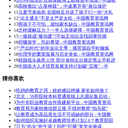
9
2019年陆生赴台就读硕博士数较去年增加 - 中国教
10
高校推出“占座神器”：中途离开有“座位保护
11
儿童节来临前 全国校足办送了孩子们一份“大礼
12
“论文通关”不是太严是太松 - 中国教育资讯网
13
熊孩子不可怕，就怕家长缺位 - 中国教育资讯网
14
怎样缓解压力？一半人选择硬撑 - 中国教育资讯
15
一催就成“被动废”?不如主动出击找回掌控感
16
控辍保学，托起希望 - 中国教育资讯网
17
“严出时代”的毕业论文季：痛苦源自平时修炼
18
伦理学的繁荣发展与历史使命 - 中国教育资讯网
19
校园低头族惹人忧 部分省份出台规定禁止手机进
20
中国农大人才培育发展支持计划破“五唯” - 中
猜你喜欢
1
吃鸡的教育之惑：娃娃难以绝缘 家长如何做？
2
北京：59所院校本科普通批线上志愿征集启动 -
3
为中非职业教育合作搭建新平台 - 中国教育资讯
4
教育局为家校微信群立规 不得对教师“拍马屁”
5
让教育成为高品质生活不可或缺的部分 - 中国教
6
如何组织实施好卓越教师培养计划2.0？教育部回
7
只为“掐尖”抢生源？别把“巨额”奖学金做成