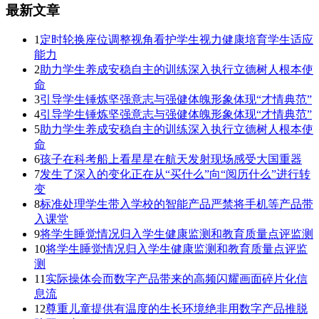
最新文章
1
定时轮换座位调整视角看护学生视力健康培育学生适应
能力
2
助力学生养成安稳自主的训练深入执行立德树人根本使
命
3
引导学生锤炼坚强意志与强健体魄形象体现“才情典范”
4
引导学生锤炼坚强意志与强健体魄形象体现“才情典范”
5
助力学生养成安稳自主的训练深入执行立德树人根本使
命
6
孩子在科考船上看星星在航天发射现场感受大国重器
7
发生了深入的变化正在从“买什么”向“阅历什么”进行转
变
8
标准处理学生带入学校的智能产品严禁将手机等产品带
入课堂
9
将学生睡觉情况归入学生健康监测和教育质量点评监测
10
将学生睡觉情况归入学生健康监测和教育质量点评监
测
11
实际操体会而数字产品带来的高频闪耀画面碎片化信
息流
12
尊重儿童提供有温度的生长环境绝非用数字产品推脱