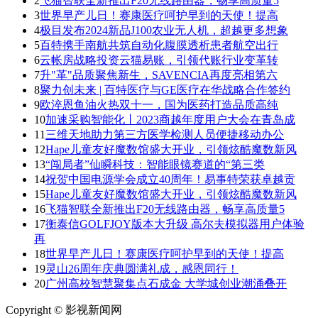
2
飞猫智联全新推出F20无线路由器，畅享高质量5
3
世界早产儿日！赛康医疗呵护早到的天使！提高
4
极目发布2024新品J100农业无人机，超越更多想象
5
百特携手南航共筑自动化腹膜透析患者航空出行
6
云帐房战略投资云猫易账，引领代账行业变革转
7
升"革"品质聚焦新生，SAVENCIA再度亮相第六
8
聚力创未来 | 百特医疗与GE医疗在华战略合作签约
9
欧淬恩鱼油火热双十一，国为医药打造品质高纯
10
加速采购智能化丨2023商越年度用户大会在青岛成
11
三维天地助力第三方医学检测人员便捷移动办公
12
Hape儿童友好魔数馆盛大开业，引领炫酷魔数新风
13
“闯局者”仙瞬科技：智能眼镜赛道的“第三类
14
祝贺中国电源学会成立40周年！易事特荣获卓越贡
15
Hape儿童友好魔数馆盛大开业，引领炫酷魔数新风
16
飞猫智联全新推出F20无线路由器，畅享高质量5
17
衡泰信GOLFJOY版本大升级 高尔夫模拟器用户体验
再
18
世界早产儿日！赛康医疗呵护早到的天使！提高
19
灵山26周年庆典圆满礼成，感恩同行！
20
广州高校智慧聚集点石成金 大学城创业潮涌叠开
Copyright © 影视新闻网