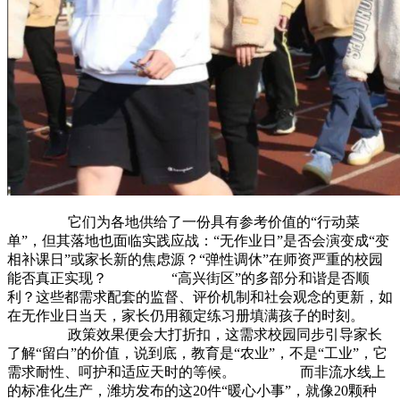
它们为各地供给了一份具有参考价值的“行动菜
单”，但其落地也面临实践应战：“无作业日”是否会演变成“变
相补课日”或家长新的焦虑源？“弹性调休”在师资严重的校园
能否真正实现？ “高兴街区”的多部分和谐是否顺
利？这些都需求配套的监督、评价机制和社会观念的更新，如
在无作业日当天，家长仍用额定练习册填满孩子的时刻。
政策效果便会大打折扣，这需求校园同步引导家长
了解“留白”的价值，说到底，教育是“农业”，不是“工业”，它
需求耐性、呵护和适应天时的等候。 而非流水线上
的标准化生产，潍坊发布的这20件“暖心小事”，就像20颗种