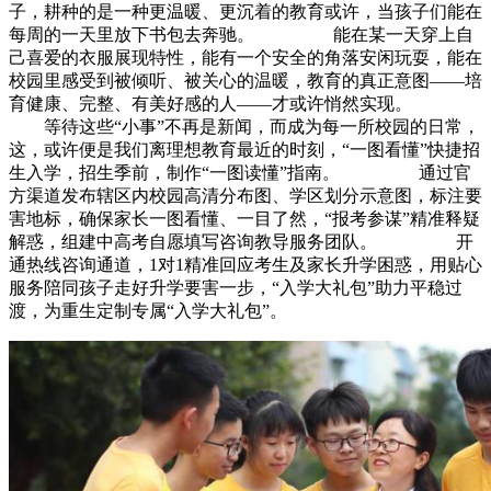
子，耕种的是一种更温暖、更沉着的教育或许，当孩子们能在
每周的一天里放下书包去奔驰。 能在某一天穿上自
己喜爱的衣服展现特性，能有一个安全的角落安闲玩耍，能在
校园里感受到被倾听、被关心的温暖，教育的真正意图——培
育健康、完整、有美好感的人——才或许悄然实现。
等待这些“小事”不再是新闻，而成为每一所校园的日常，
这，或许便是我们离理想教育最近的时刻，“一图看懂”快捷招
生入学，招生季前，制作“一图读懂”指南。 通过官
方渠道发布辖区内校园高清分布图、学区划分示意图，标注要
害地标，确保家长一图看懂、一目了然，“报考参谋”精准释疑
解惑，组建中高考自愿填写咨询教导服务团队。 开
通热线咨询通道，1对1精准回应考生及家长升学困惑，用贴心
服务陪同孩子走好升学要害一步，“入学大礼包”助力平稳过
渡，为重生定制专属“入学大礼包”。