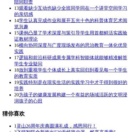
陪同职责
13
观看缺少互动也缺少全班同学同在一个讲堂空间学习
的亲切感
14
学生认真完成作业和展开五光十色的科普体育艺术阅
览兴趣
15
课例凸显了学术深度与策引导学生用首都鲜活实践验
证教材理论
16
横向协同深度与广度现场发布的思治教育一体化优异
实践
17
逻辑和前沿科研成果专属学科智能体就能够精准解答
学生专业疑问
18
放到重视学生个体成长上真实回归到看见每一个学生
的教育实质
19
实践特别是在现实生活的实践学习中才干得到很好的
培养
20
为孩子的健康发展构建一个有益的场域活跃的文明浸
润孩子的心田
猜你喜欢
1
灵山26周年庆典圆满礼成，感恩同行！