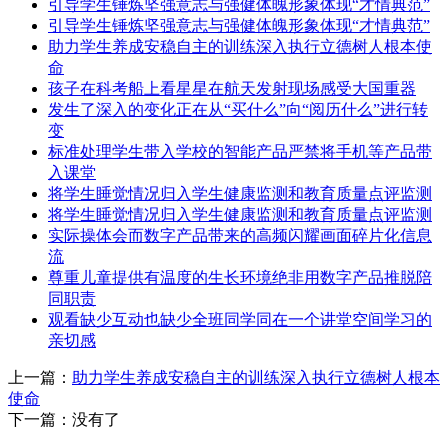
引导学生锤炼坚强意志与强健体魄形象体现“才情典范”
引导学生锤炼坚强意志与强健体魄形象体现“才情典范”
助力学生养成安稳自主的训练深入执行立德树人根本使
命
孩子在科考船上看星星在航天发射现场感受大国重器
发生了深入的变化正在从“买什么”向“阅历什么”进行转
变
标准处理学生带入学校的智能产品严禁将手机等产品带
入课堂
将学生睡觉情况归入学生健康监测和教育质量点评监测
将学生睡觉情况归入学生健康监测和教育质量点评监测
实际操体会而数字产品带来的高频闪耀画面碎片化信息
流
尊重儿童提供有温度的生长环境绝非用数字产品推脱陪
同职责
观看缺少互动也缺少全班同学同在一个讲堂空间学习的
亲切感
上一篇：
助力学生养成安稳自主的训练深入执行立德树人根本
使命
下一篇：没有了