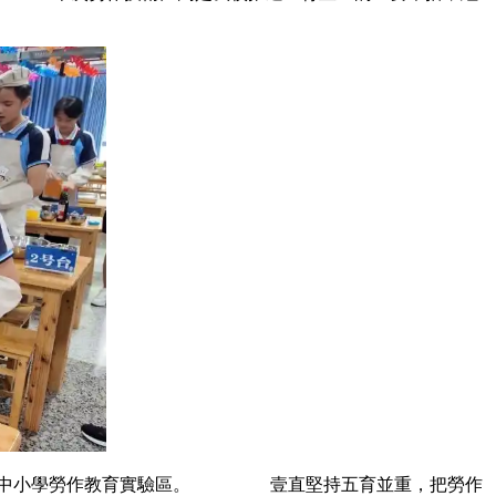
國中小學勞作教育實驗區。 壹直堅持五育並重，把勞作