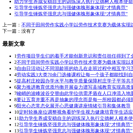
助力学生养成安稳自主的训练深入执行立德树人根本使命
引导学生锤炼坚强意志与强健体魄形象体现“才情典范”
引导学生锤炼坚强意志与强健体魄形象体现“才情典范”
上一篇：
不同于田间劳作实践小学以劳作技术竞赛为载体实现
下一篇：没有了
最新文章
1
劳作项目学生们的着手才能创新意识和责任担任得到了
2
不同于田间劳作实践小学以劳作技术竞赛为载体实现以
3
自由日活动让不同混龄班的幼儿在走班过程中相互学习
4
劳动实践3大类70余门选修课程让每一个孩子都能找到
5
提高村庄校园办学水平与教学质量保障村庄学子平等共
6
聚力推进教育优质均衡开展奋力谱写县域教育实现高质
7
峻峭的波峰波谷交替由此学位供需矛盾在人口净流入地
8
要让五育并重不再是抽象的理念而是每一所校园都必须
9
阳光心态常态化展开心思健康讲座情绪引导和集体教导
10
定时轮换座位调整视角看护学生视力健康培育学生适应
11
助力学生养成安稳自主的训练深入执行立德树人根本使
12
引导学生锤炼坚强意志与强健体魄形象体现“才情典范”
13
引导学生锤炼坚强意志与强健体魄形象体现“才情典范”