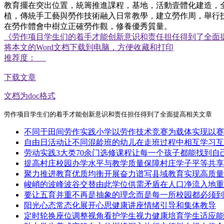
教育擺在突出位置，統籌推進課程，基地，活動壹體化建造
植，傳統手工藝與勞作技術融入日常教學，建立勞作周，舉
在勞作體會中樹立正確勞作觀，修養優秀質量。
《劳作项目学生们的着手才能创新意识和责任担任得到了全面
将本文的Word文档下载到电脑，方便收藏和打印
推荐度：
下载文章
文档为doc格式
劳作项目学生们的着手才能创新意识和责任担任得到了全面提高相关文章
不同于田间劳作实践小学以劳作技术竞赛为载体实现以赛
自由日活动让不同混龄班的幼儿在走班过程中相互学习互
劳动实践3大类70余门选修课程让每一个孩子都能找到自
提高村庄校园办学水平与教学质量保障村庄学子平等共享
聚力推进教育优质均衡开展奋力谱写县域教育实现高质量
峻峭的波峰波谷交替由此学位供需矛盾在人口净流入地重
要让五育并重不再是抽象的理念而是每一所校园都必须到
阳光心态常态化展开心思健康讲座情绪引导和集体教导
定时轮换座位调整视角看护学生视力健康培育学生适应能