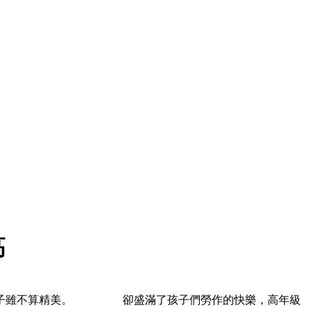
高
的餃子雖不算精美。 卻盛滿了孩子們勞作的快樂，高年級