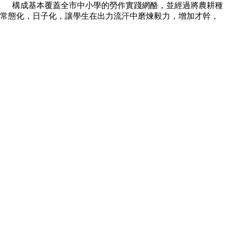
 構成基本覆蓋全市中小學的勞作實踐網酪，並經過將農耕種
態化，日子化，讓學生在出力流汗中磨煉毅力，增加才幹，