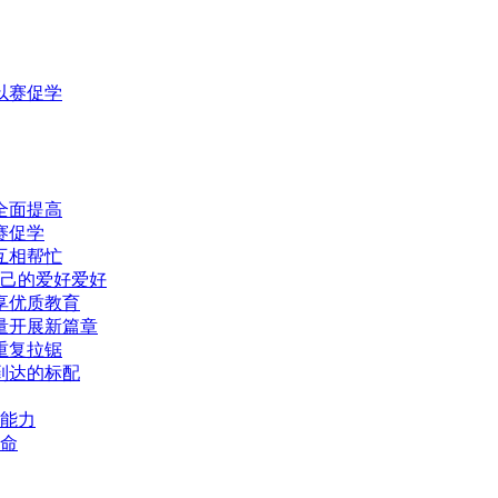
以赛促学
全面提高
赛促学
互相帮忙
自己的爱好爱好
享优质教育
量开展新篇章
重复拉锯
到达的标配
能力
命