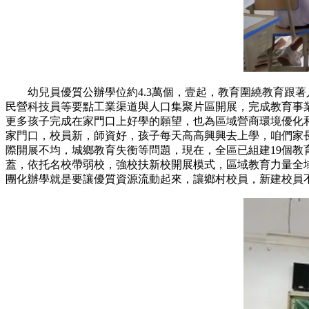
幼兒員優質公辦學位約4.3萬個，壹起，教育圍繞教育跟
民營科技員等要點工業渠道與人口集聚片區開展，完成教育
更多孩子完成在家門口上好學的願望，也為區域營商環境優
家門口，校員新，師資好，孩子每天高高興興去上學，咱們
際開展不均，城鄉教育失衡等問題，現在，全區已組建19個
蓋，依托名校帶弱校，強校扶新校開展模式，區域教育力量全
團化辦學就是要讓優質資源流動起來，讓鄉村校員，新建校員不