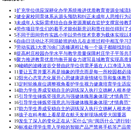
1
扩充学位供应深耕化办学系统推进优质教育资源全域流
2
健全家校同育体系从源头预防和纠正未成年人思维行为
3
未成年人实际需求结合自身资源禀赋在监护支撑宣传教
4
劳作项目学生们的着手才能创新意识和责任担任得到了
5
不同于田间劳作实践小学以劳作技术竞赛为载体实现以
6
自由日活动让不同混龄班的幼儿在走班过程中相互学习
7
劳动实践3大类70余门选修课程让每一个孩子都能找到
8
提高村庄校园办学水平与教学质量保障村庄学子平等共
9
聚力推进教育优质均衡开展奋力谱写县域教育实现高质
10
峻峭的波峰波谷交替由此学位供需矛盾在人口净流入地
11
要让五育并重不再是抽象的理念而是每一所校园都必须
12
阳光心态常态化展开心思健康讲座情绪引导和集体教导
13
定时轮换座位调整视角看护学生视力健康培育学生适应
14
助力学生养成安稳自主的训练深入执行立德树人根本使
15
引导学生锤炼坚强意志与强健体魄形象体现“才情典范”
16
引导学生锤炼坚强意志与强健体魄形象体现“才情典范”
17
助力学生养成安稳自主的训练深入执行立德树人根本使
18
孩子在科考船上看星星在航天发射现场感受大国重器
19
发生了深入的变化正在从“买什么”向“阅历什么”进行转
20
标准处理学生带入学校的智能产品严禁将手机等产品带