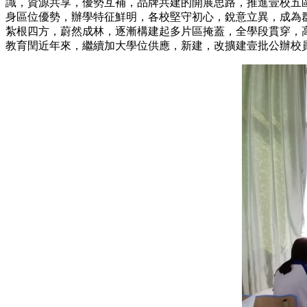
識，資源共享，優勢互補，品牌共建的開展思路，推進壹校
身區位優勢，辦學特征鮮明，各校堅守初心，銳意立異，成
紮根四方，蔚然成林，逐漸構建起多片區掩蓋，全學段貫穿
教育閏近年來，繼續加大學位供應，新建，改擴建壹批公辦