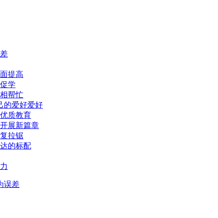
差
面提高
促学
相帮忙
己的爱好爱好
优质教育
开展新篇章
复拉锯
达的标配
力
为误差