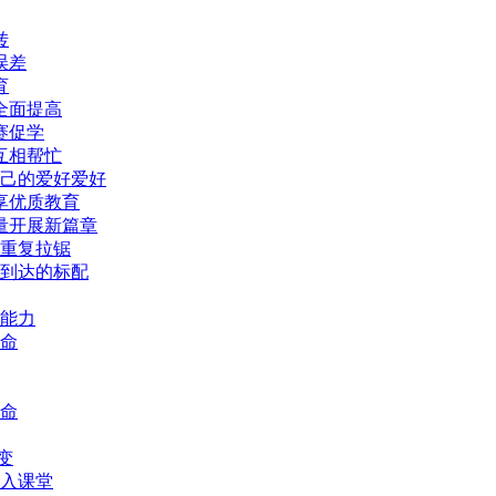
转
误差
育
全面提高
赛促学
互相帮忙
自己的爱好爱好
享优质教育
量开展新篇章
重复拉锯
到达的标配
能力
命
命
变
入课堂