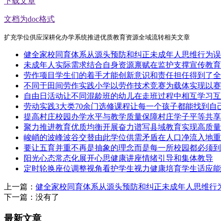
下载文章
文档为doc格式
扩充学位供应深耕化办学系统推进优质教育资源全域流转相关文章
健全家校同育体系从源头预防和纠正未成年人思维行为误
未成年人实际需求结合自身资源禀赋在监护支撑宣传教育
劳作项目学生们的着手才能创新意识和责任担任得到了全
不同于田间劳作实践小学以劳作技术竞赛为载体实现以赛
自由日活动让不同混龄班的幼儿在走班过程中相互学习互
劳动实践3大类70余门选修课程让每一个孩子都能找到自
提高村庄校园办学水平与教学质量保障村庄学子平等共享
聚力推进教育优质均衡开展奋力谱写县域教育实现高质量
峻峭的波峰波谷交替由此学位供需矛盾在人口净流入地重
要让五育并重不再是抽象的理念而是每一所校园都必须到
阳光心态常态化展开心思健康讲座情绪引导和集体教导
定时轮换座位调整视角看护学生视力健康培育学生适应能
上一篇：
健全家校同育体系从源头预防和纠正未成年人思维行
下一篇：没有了
最新文章