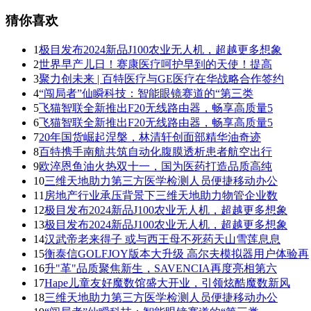
猜你喜欢
1
极目发布2024新品J100农业无人机，超越更多想象
2
世界早产儿日！赛康医疗呵护早到的天使！提高
3
聚力创未来 | 百特医疗与GE医疗在华战略合作签约
4
“闯局者”仙瞬科技：智能眼镜赛道的“第三类
5
飞猫智联全新推出F20无线路由器，畅享高质量5
6
飞猫智联全新推出F20无线路由器，畅享高质量5
7
20年国货崛起涅槃，林清轩创面部精华油奇迹
8
百特携手南航共筑自动化腹膜透析患者航空出行
9
欧淬恩鱼油火热双十一，国为医药打造品质高纯
10
三维天地助力第三方医学检测人员便捷移动办公
11
房地产行业承压背景下三维天地助力物管企业数
12
极目发布2024新品J100农业无人机，超越更多想象
13
极目发布2024新品J100农业无人机，超越更多想象
14
汉武帝老来得子 或与西王母不死药天山雪莲息息
15
衡泰信GOLFJOY版本大升级 高尔夫模拟器用户体验再
16
升"革"品质聚焦新生，SAVENCIA再度亮相第六
17
Hape儿童友好魔数馆盛大开业，引领炫酷魔数新风
18
三维天地助力第三方医学检测人员便捷移动办公