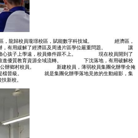
人和校區，龍歸校員瓏璟校區，賦能數字科技城。 經濟區，
暢開辦，有用緩解了經濟區及周邊片區學位嚴重問題。 讓
前總擔心孩子上學遠，校員條件跟不上。 現在校員開到了
統，推進優質教育資源全域流轉。 下沈落地，有用破解校
員，完成公辦鄉村校員。 新建校員，薄弱校員集團化辦學全掩
源加快提檔晉級。 就是集團化辦學落地見效的生動縮影，集
校扶新校。