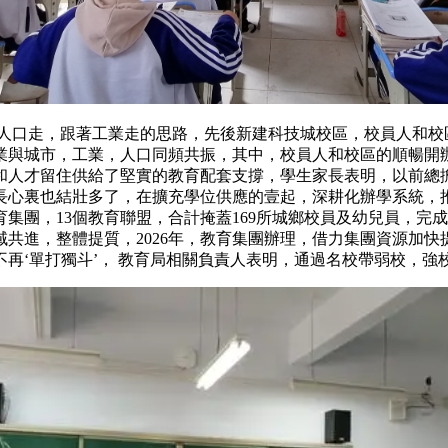
著人口走，跟著工業走的思路，先後新建科技城校區，校員
事業與城市，工業，人口同頻共振，其中，校員人和校區的順
化和人才留住供給了堅實的教育配套支撐，學生家長表明，以
家長心裏也結壯多了，在擴充學位供應的壹起，深耕化辦學系
教育集團，13個教育聯盟，合計掩蓋169所城鄉校員及幼兒
域共進，整體提質，2026年，教育集團辦理，借力集團資
再‘單打獨斗’， 教育局相關負責人表明，通過名校帶弱校，強