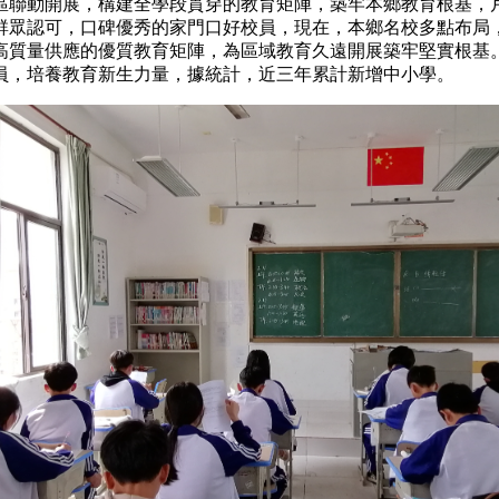
五區聯動開展，構建全學段貫穿的教育矩陣，築牢本鄉教育根
為群眾認可，口碑優秀的家門口好校員，現在，本鄉名校多點
，高質量供應的優質教育矩陣，為區域教育久遠開展築牢堅實
校員，培養教育新生力量，據統計，近三年累計新增中小學。