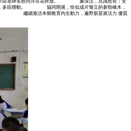
基，片區老牌名校同洋百花齊放。 澱深沈，見識悠長；安
布局，多區聯動。 協同開展，恰似成片聳立的蒼勁橋木，
根基。 繼續激活本鄉教育內生動力，遍野新苗展活力 優質