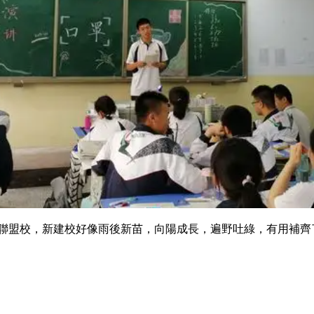
，新建校好像雨後新苗，向陽成長，遍野吐綠，有用補齊了