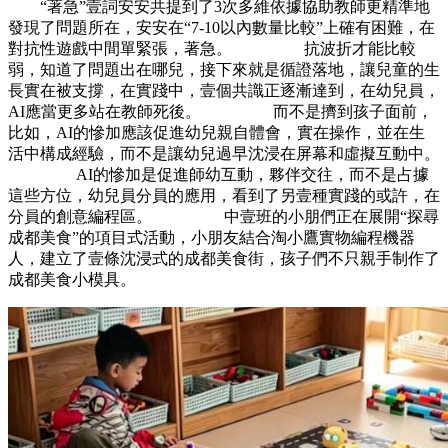
“著急”壹詞安安共提到了3次多維依據協助教師更精準地
發現了問題所在，安安在“7-10以內數量比較”上確有困難，在
對抗性遊戲中間單緊張，著急。 抗波折才能比較
弱，知道了問題出在哪兒，接下來就是循證落地，讓兒童的生
長實在被支撐，在實踐中，壹個共識正逐漸達到，在幼兒員，
AI應當更多站在教師死後。 而不是擠到孩子面前，
比如，AI的慘加應該促進幼兒親自體會，實在操作，並在生
活中構成經驗，而不是讓幼兒過早沈浸在屏幕和虛擬互動中。
AI的慘加是促進師幼互動，夥伴交往，而不是占據
這些方位，幼兒員分員的應用，看到了另壹種實踐的或許，在
分員的創意編程區。 中壹班的小朋們正在展開“探尋
成都美食”的項目式活動，小朋友結合淘小鷹實物編程機器
人，建立了壹條沈浸式的成都美食街，孩子們不只親手制作了
成都美食小模具。