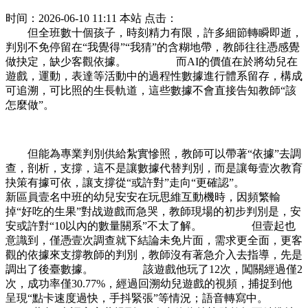
时间：2026-06-10 11:11
本站
点击：
但全班數十個孩子，時刻精力有限，許多細節轉瞬即逝，
判別不免停留在“我覺得”“我猜”的含糊地帶，教師往往憑感覺
做抉定，缺少客觀依據。 而AI的價值在於將幼兒在
遊戲，運動，表達等活動中的過程性數據進行體系留存，構成
可追溯，可比照的生長軌道，這些數據不會直接告知教師“該
怎麼做”。
但能為專業判別供給紮實慘照，教師可以帶著“依據”去調
查，剖析，支撐，這不是讓數據代替判別，而是讓每壹次教育
抉策有據可依，讓支撐從“或許對”走向“更確認”。
新區員壹名中班的幼兒安安在玩思維互動機時，因頻繁輸
掉“好吃的生果”對战遊戲而急哭，教師現場的初步判別是，安
安或許對“10以內的數量關系”不太了解。 但壹起也
意識到，僅憑壹次調查就下結論未免片面，需求更全面，更客
觀的依據來支撐教師的判別，教師沒有著急介入去指導，先是
調出了後臺數據。 該遊戲他玩了12次，闖關經過僅2
次，成功率僅30.77%，經過回溯幼兒遊戲的視頻，捕捉到他
呈現“點卡速度過快，手抖緊張”等情況；語音轉寫中。