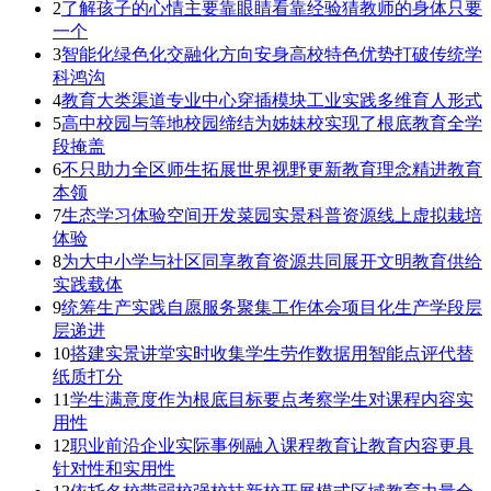
2
了解孩子的心情主要靠眼睛看靠经验猜教师的身体只要
一个
3
智能化绿色化交融化方向安身高校特色优势打破传统学
科鸿沟
4
教育大类渠道专业中心穿插模块工业实践多维育人形式
5
高中校园与等地校园缔结为姊妹校实现了根底教育全学
段掩盖
6
不只助力全区师生拓展世界视野更新教育理念精进教育
本领
7
生态学习体验空间开发菜园实景科普资源线上虚拟栽培
体验
8
为大中小学与社区同享教育资源共同展开文明教育供给
实践载体
9
统筹生产实践自愿服务聚集工作体会项目化生产学段层
层递进
10
搭建实景讲堂实时收集学生劳作数据用智能点评代替
纸质打分
11
学生满意度作为根底目标要点考察学生对课程内容实
用性
12
职业前沿企业实际事例融入课程教育让教育内容更具
针对性和实用性