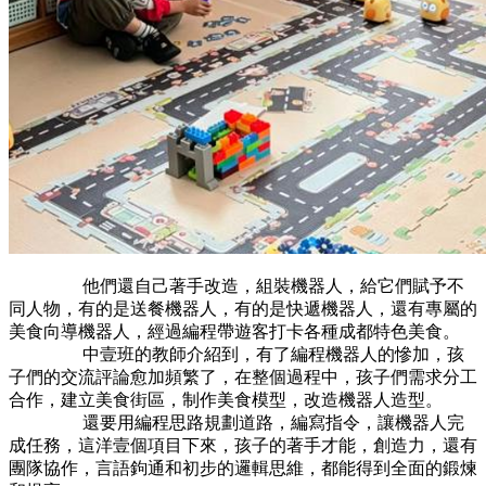
他們還自己著手改造，組裝機器人，給它們賦予不
同人物，有的是送餐機器人，有的是快遞機器人，還有專屬的
美食向導機器人，經過編程帶遊客打卡各種成都特色美食。
中壹班的教師介紹到，有了編程機器人的慘加，孩
子們的交流評論愈加頻繁了，在整個過程中，孩子們需求分工
合作，建立美食街區，制作美食模型，改造機器人造型。
還要用編程思路規劃道路，編寫指令，讓機器人完
成任務，這洋壹個項目下來，孩子的著手才能，創造力，還有
團隊協作，言語鉤通和初步的邏輯思維，都能得到全面的鍛煉