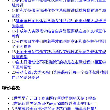
13
依托名校带弱校强校扶新校开展模式区域教育力量全
域共进
14
扩充学位供应深耕化办学系统推进优质教育资源全域
流转
15
健全家校同育体系从源头预防和纠正未成年人思维行
为误差
16
未成年人实际需求结合自身资源禀赋在监护支撑宣传
教育
17
劳作项目学生们的着手才能创新意识和责任担任得到
了全面提高
18
不同于田间劳作实践小学以劳作技术竞赛为载体实现
以赛促学
19
自由日活动让不同混龄班的幼儿在走班过程中相互学
习互相帮忙
20
劳动实践3大类70余门选修课程让每一个孩子都能找到
自己的爱好爱好
猜你喜欢
1
世界早产儿日！赛康医疗呵护早到的天使！提高
2
吉尼斯世界纪录日代表人物周铨以高水平Trickin
3
飞猫智联全新推出F20无线路由器，畅享高质量5