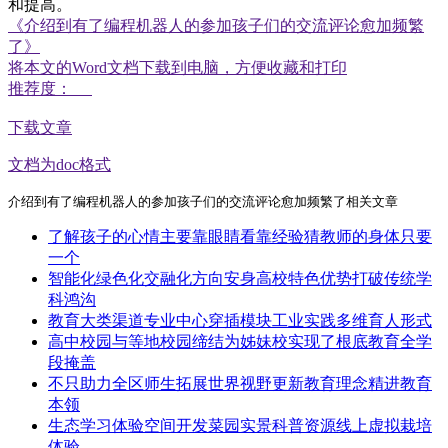
和提高。
《介绍到有了编程机器人的参加孩子们的交流评论愈加频繁
了》
将本文的Word文档下载到电脑，方便收藏和打印
推荐度：
下载文章
文档为doc格式
介绍到有了编程机器人的参加孩子们的交流评论愈加频繁了相关文章
了解孩子的心情主要靠眼睛看靠经验猜教师的身体只要
一个
智能化绿色化交融化方向安身高校特色优势打破传统学
科鸿沟
教育大类渠道专业中心穿插模块工业实践多维育人形式
高中校园与等地校园缔结为姊妹校实现了根底教育全学
段掩盖
不只助力全区师生拓展世界视野更新教育理念精进教育
本领
生态学习体验空间开发菜园实景科普资源线上虚拟栽培
体验