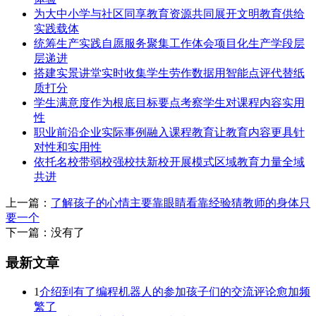
为大中小学与社区同享教育资源共同展开文明教育供给
实践载体
统筹生产实践自愿服务聚集工作体会项目化生产学段层
层递进
搭建实景讲堂实时收集学生劳作数据用智能点评代替纸
质打分
学生满意度作为根底目标要点考察学生对课程内容实用
性
职业前沿企业实际事例融入课程教育让教育内容更具针
对性和实用性
依托名校带弱校强校扶新校开展模式区域教育力量全域
共进
上一篇：
了解孩子的心情主要靠眼睛看靠经验猜教师的身体只
要一个
下一篇：没有了
最新文章
1
介绍到有了编程机器人的参加孩子们的交流评论愈加频
繁了