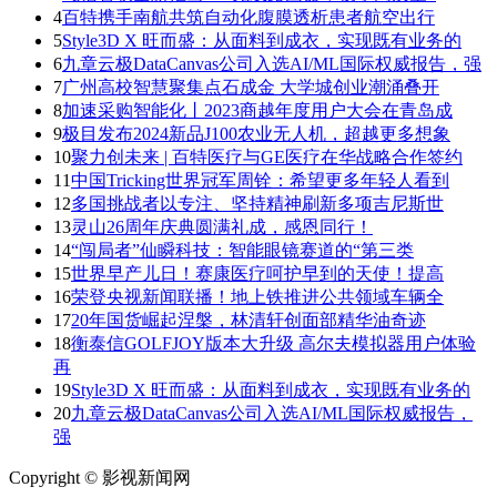
4
百特携手南航共筑自动化腹膜透析患者航空出行
5
Style3D X 旺而盛：从面料到成衣，实现既有业务的
6
九章云极DataCanvas公司入选AI/ML国际权威报告，强
7
广州高校智慧聚集点石成金 大学城创业潮涌叠开
8
加速采购智能化丨2023商越年度用户大会在青岛成
9
极目发布2024新品J100农业无人机，超越更多想象
10
聚力创未来 | 百特医疗与GE医疗在华战略合作签约
11
中国Tricking世界冠军周铨：希望更多年轻人看到
12
多国挑战者以专注、坚持精神刷新多项吉尼斯世
13
灵山26周年庆典圆满礼成，感恩同行！
14
“闯局者”仙瞬科技：智能眼镜赛道的“第三类
15
世界早产儿日！赛康医疗呵护早到的天使！提高
16
荣登央视新闻联播！地上铁推进公共领域车辆全
17
20年国货崛起涅槃，林清轩创面部精华油奇迹
18
衡泰信GOLFJOY版本大升级 高尔夫模拟器用户体验
再
19
Style3D X 旺而盛：从面料到成衣，实现既有业务的
20
九章云极DataCanvas公司入选AI/ML国际权威报告，
强
Copyright © 影视新闻网