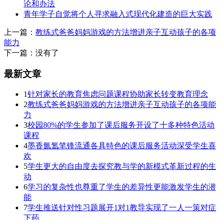
论和办法
青年学子自觉将个人寻求融入式现代化建造的巨大实践
上一篇：
教练式爸爸妈妈游戏的方法增进亲子互动孩子的各项
能力
下一篇：没有了
最新文章
1
针对家长的教育焦虑问题课程协助家长转变教育理念
2
教练式爸爸妈妈游戏的方法增进亲子互动孩子的各项能
力
3
校园80%的学生参加了课后服务开设了十多种特色活动
课程
4
墨香氤氲笔锋流通各具特色的课后服务活动深受学生喜
欢
5
学生更大的自由度去探究教与学的新模式革新过程的生
动
6
学习的复杂性也尊重了学生的差异性更能激发学生的潜
能
7
学生推送针对性习题展开1对1教导实现了一人一策对症
下药