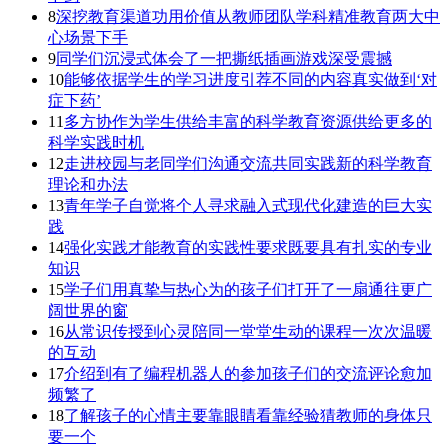
8
深挖教育渠道功用价值从教师团队学科精准教育两大中
心场景下手
9
同学们沉浸式体会了一把撕纸插画游戏深受震撼
10
能够依据学生的学习进度引荐不同的内容真实做到‘对
症下药’
11
多方协作为学生供给丰富的科学教育资源供给更多的
科学实践时机
12
走进校园与老同学们沟通交流共同实践新的科学教育
理论和办法
13
青年学子自觉将个人寻求融入式现代化建造的巨大实
践
14
强化实践才能教育的实践性要求既要具有扎实的专业
知识
15
学子们用真挚与热心为的孩子们打开了一扇通往更广
阔世界的窗
16
从常识传授到心灵陪同一堂堂生动的课程一次次温暖
的互动
17
介绍到有了编程机器人的参加孩子们的交流评论愈加
频繁了
18
了解孩子的心情主要靠眼睛看靠经验猜教师的身体只
要一个