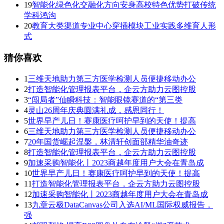
19
智能化绿色化交融化方向安身高校特色优势打破传统
学科鸿沟
20
教育大类渠道专业中心穿插模块工业实践多维育人形
式
猜你喜欢
1
三维天地助力第三方医学检测人员便捷移动办公
2
打造智能化管理报表平台，企云方助力云图控股
3
“闯局者”仙瞬科技：智能眼镜赛道的“第三类
4
灵山26周年庆典圆满礼成，感恩同行！
5
世界早产儿日！赛康医疗呵护早到的天使！提高
6
三维天地助力第三方医学检测人员便捷移动办公
7
20年国货崛起涅槃，林清轩创面部精华油奇迹
8
打造智能化管理报表平台，企云方助力云图控股
9
加速采购智能化丨2023商越年度用户大会在青岛成
10
世界早产儿日！赛康医疗呵护早到的天使！提高
11
打造智能化管理报表平台，企云方助力云图控股
12
加速采购智能化丨2023商越年度用户大会在青岛成
13
九章云极DataCanvas公司入选AI/ML国际权威报告，
强