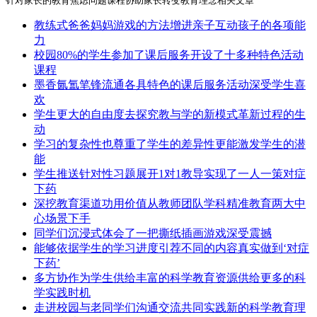
针对家长的教育焦虑问题课程协助家长转变教育理念相关文章
教练式爸爸妈妈游戏的方法增进亲子互动孩子的各项能
力
校园80%的学生参加了课后服务开设了十多种特色活动
课程
墨香氤氲笔锋流通各具特色的课后服务活动深受学生喜
欢
学生更大的自由度去探究教与学的新模式革新过程的生
动
学习的复杂性也尊重了学生的差异性更能激发学生的潜
能
学生推送针对性习题展开1对1教导实现了一人一策对症
下药
深挖教育渠道功用价值从教师团队学科精准教育两大中
心场景下手
同学们沉浸式体会了一把撕纸插画游戏深受震撼
能够依据学生的学习进度引荐不同的内容真实做到‘对症
下药’
多方协作为学生供给丰富的科学教育资源供给更多的科
学实践时机
走进校园与老同学们沟通交流共同实践新的科学教育理