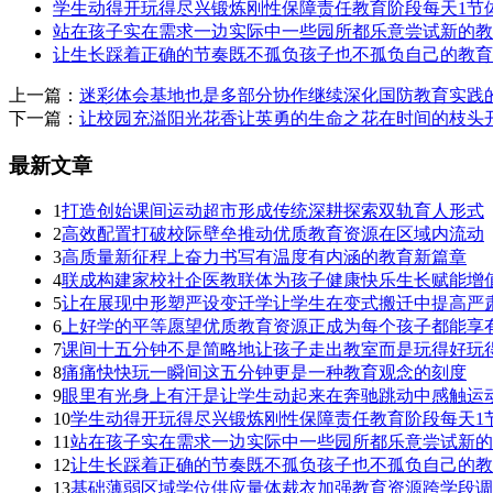
学生动得开玩得尽兴锻炼刚性保障责任教育阶段每天1节
站在孩子实在需求一边实际中一些园所都乐意尝试新的教
让生长踩着正确的节奏既不孤负孩子也不孤负自己的教育
上一篇：
迷彩体会基地也是多部分协作继续深化国防教育实践
下一篇：
让校园充溢阳光花香让英勇的生命之花在时间的枝头
最新文章
1
打造创始课间运动超市形成传统深耕探索双轨育人形式
2
高效配置打破校际壁垒推动优质教育资源在区域内流动
3
高质量新征程上奋力书写有温度有内涵的教育新篇章
4
联成构建家校社企医教联体为孩子健康快乐生长赋能增
5
让在展现中形塑严设变迁学让学生在变式搬迁中提高严
6
上好学的平等愿望优质教育资源正成为每个孩子都能享
7
课间十五分钟不是简略地让孩子走出教室而是玩得好玩
8
痛痛快快玩一瞬间这五分钟更是一种教育观念的刻度
9
眼里有光身上有汗是让学生动起来在奔驰跳动中感触运
10
学生动得开玩得尽兴锻炼刚性保障责任教育阶段每天1
11
站在孩子实在需求一边实际中一些园所都乐意尝试新的
12
让生长踩着正确的节奏既不孤负孩子也不孤负自己的教
13
基础薄弱区域学位供应量体裁衣加强教育资源跨学段调