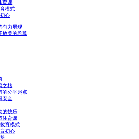
体育课
育模式
初心
的有力展现
开放美的希冀
值
肃之格
有的公平起点
得安全
动的快乐
节体育课
教育模式
育初心
整