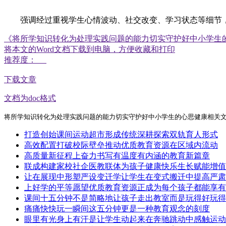
强调经过重视学生心情波动、社交改变、学习状态等细节，
《将所学知识转化为处理实践问题的能力切实守护好中小学生
将本文的Word文档下载到电脑，方便收藏和打印
推荐度：
下载文章
文档为doc格式
将所学知识转化为处理实践问题的能力切实守护好中小学生的心思健康相关
打造创始课间运动超市形成传统深耕探索双轨育人形式
高效配置打破校际壁垒推动优质教育资源在区域内流动
高质量新征程上奋力书写有温度有内涵的教育新篇章
联成构建家校社企医教联体为孩子健康快乐生长赋能增值
让在展现中形塑严设变迁学让学生在变式搬迁中提高严肃
上好学的平等愿望优质教育资源正成为每个孩子都能享有
课间十五分钟不是简略地让孩子走出教室而是玩得好玩得
痛痛快快玩一瞬间这五分钟更是一种教育观念的刻度
眼里有光身上有汗是让学生动起来在奔驰跳动中感触运动