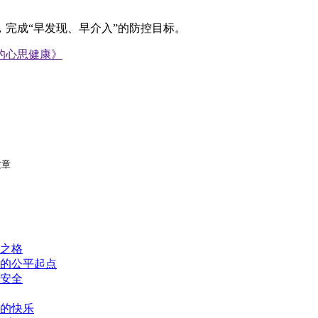
完成“早发现、早介入”的防控目标。
的心思健康》
文章
之格
的公平起点
安全
的快乐