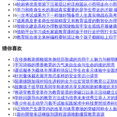
14
轮岗将优质资源下沉基层让村庄校园从小而弱走向小而
15
学习和终身生长的基础真实重要的是学生带走的才能,
16
一次考试成果为下一程做好预备而人生真实挑战在高考
17
成果惠及更多师生技能精度又有教育温度的数智化办理
18
智能化建造高校办理数据驾驶舱筑牢安全底线开展健康
19
借助平台学习成长家庭教育课程孩子持行走护照打卡实
20
教育联合体文来杯编程赛轮流让每个孩子都能站上归于
猜你喜欢
1
言传身教老师根据本身经历形成的共同个人魅力与鲜明
2
手写诗稿的墨香教育的力气来自生命与生命的彼此照亮
3
课后服务为载体丰厚课程供应让学生在多元体验中全面
4
针对量体裁衣展开形式多样的安全常识小讲堂
5
阻塞缝隙加强对招生进程的全方位监管筑牢教育公正防
6
鼓舞孩子提早联系同学和老师共享见闻和新鲜事彼此关
7
将讲堂教育变革作为教育提质的突破口以多元活动建立
8
学科问题导向的教育方法成为培养未来优秀立异人才的
9
青少年在主动学习着手试验实践探求中科技梦想培养科
10
正悄然产生课堂内的改革与体育赛场的突破同样令人振
11
面向開發多語種版別課程資源推動優質教育資源