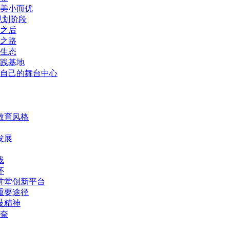
美小而优
规划阶段
之后
之路
生态
践基地
自己的舞台中心
教育风格
发展
线
怀
讲堂创新平台
重要途径
技精神
奋