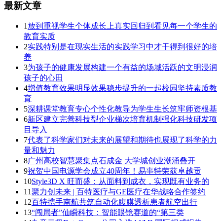
最新文章
1
放到重视学生个体成长上真实回归到看见每一个学生的
教育实质
2
实践特别是在现实生活的实践学习中才干得到很好的培
养
3
为孩子的健康发展构建一个有益的场域活跃的文明浸润
孩子的心田
4
增值教育效果明显效果稳步提升的一起校园坚持素质教
育
5
深耕课堂教育专心个性化教导为学生生长筑牢师资根基
6
新区建立完善科技型企业梯次培育机制强化科技研发项
目导入
7
代表了科学家们对未来的展望和期待也展现了科学的力
量和魅力
8
广州高校智慧聚集点石成金 大学城创业潮涌叠开
9
祝贺中国电源学会成立40周年！易事特荣获卓越贡
10
Style3D X 旺而盛：从面料到成衣，实现既有业务的
11
聚力创未来 | 百特医疗与GE医疗在华战略合作签约
12
百特携手南航共筑自动化腹膜透析患者航空出行
13
“闯局者”仙瞬科技：智能眼镜赛道的“第三类