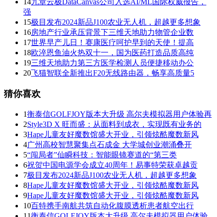
14
九章云极DataCanvas公司入选AI/ML国际权威报告，
强
15
极目发布2024新品J100农业无人机，超越更多想象
16
房地产行业承压背景下三维天地助力物管企业数
17
世界早产儿日！赛康医疗呵护早到的天使！提高
18
欧淬恩鱼油火热双十一，国为医药打造品质高纯
19
三维天地助力第三方医学检测人员便捷移动办公
20
飞猫智联全新推出F20无线路由器，畅享高质量5
猜你喜欢
1
衡泰信GOLFJOY版本大升级 高尔夫模拟器用户体验再
2
Style3D X 旺而盛：从面料到成衣，实现既有业务的
3
Hape儿童友好魔数馆盛大开业，引领炫酷魔数新风
4
广州高校智慧聚集点石成金 大学城创业潮涌叠开
5
“闯局者”仙瞬科技：智能眼镜赛道的“第三类
6
祝贺中国电源学会成立40周年！易事特荣获卓越贡
7
极目发布2024新品J100农业无人机，超越更多想象
8
Hape儿童友好魔数馆盛大开业，引领炫酷魔数新风
9
Hape儿童友好魔数馆盛大开业，引领炫酷魔数新风
10
百特携手南航共筑自动化腹膜透析患者航空出行
11
衡泰信GOLFJOY版本大升级 高尔夫模拟器用户体验