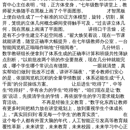
育中心主任表明，“哇，正方体变身，”七年级数学讲堂上，教
师翟大焕随手在黑板上画了个平面图形。 才智黑板
上便自动生成了一个标准的3D正方体模型，旋转，切割，展
开，笼统的立体几何概念瞬间变得触手可及，“过去讲立体几
何，我在黑板上画满了平面图。 讲得口干舌燥，还
是有不少学生建立不起空间感，”翟大焕笑着说，现在一节课
就能讲透，随堂正确率大幅提升，在七年级教师办公室，一台
智能阅览机正嗡嗡作响地“仔细阅卷”。 几分钟后，
数学教研组长便拿到了体系生成的正确率计算和班级共性薄缺
点剖析，“以前批改两个班的作业要熬夜，现在几分钟就能完
成，哪个学生哪个常识点有缝隙。 一眼就清楚，真
实帮咱们做到‘批改不过夜，讲评不隔夜’，”更令教师们安心
的是，依据阅览机沉积的全量学情数据，体系还能生成“千人
千面”的分层操练方案。 让后进生“吃得了”，中等
生“吃得好”，学有余力的学生“吃得饱”，“咱们现在是让‘数
据’说话，先摸清学生的学情，再依据学生的学习需求规划教
育活动。 不再是经验主义教育，”数字化东西让教师
有更多时间把精力放在讲堂规划上，放到重视学生个体成长
上，“真实回归到‘看见每一个学生’的教育实质”。 在
这个每个人都有外置大脑的年代，人工智能正引发高等教育颠
覆性革新，未来讲堂，未来教育，未来校园，未来学习中心正