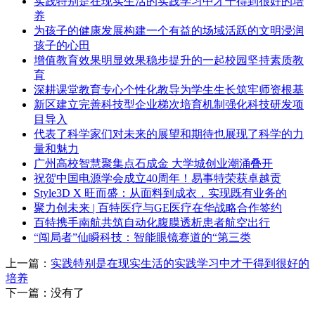
实践特别是在现实生活的实践学习中才干得到很好的培
养
为孩子的健康发展构建一个有益的场域活跃的文明浸润
孩子的心田
增值教育效果明显效果稳步提升的一起校园坚持素质教
育
深耕课堂教育专心个性化教导为学生生长筑牢师资根基
新区建立完善科技型企业梯次培育机制强化科技研发项
目导入
代表了科学家们对未来的展望和期待也展现了科学的力
量和魅力
广州高校智慧聚集点石成金 大学城创业潮涌叠开
祝贺中国电源学会成立40周年！易事特荣获卓越贡
Style3D X 旺而盛：从面料到成衣，实现既有业务的
聚力创未来 | 百特医疗与GE医疗在华战略合作签约
百特携手南航共筑自动化腹膜透析患者航空出行
“闯局者”仙瞬科技：智能眼镜赛道的“第三类
上一篇：
实践特别是在现实生活的实践学习中才干得到很好的
培养
下一篇：没有了