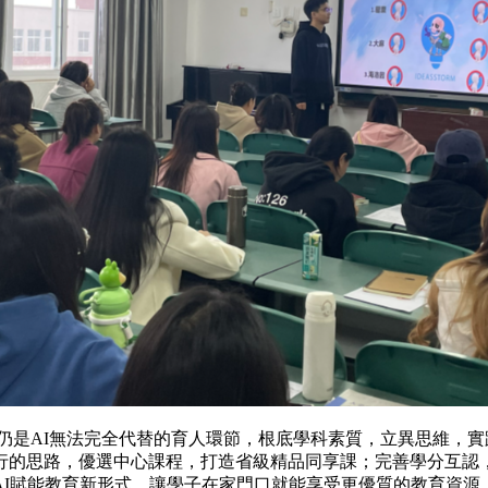
AI無法完全代替的育人環節，根底學科素質，立異思維，
先行的思路，優選中心課程，打造省級精品同享課；完善學分
AI賦能教育新形式，讓學子在家門口就能享受更優質的教育資源