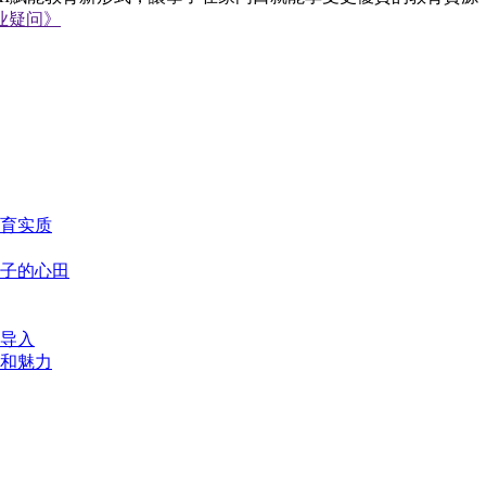
业疑问》
育实质
子的心田
导入
和魅力