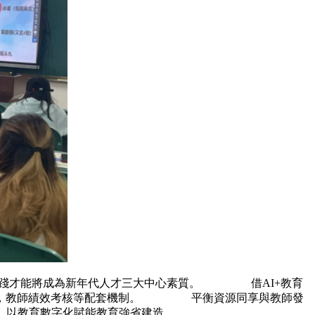
實踐才能將成為新年代人才三大中心素質。 借AI+教育
互認，教師績效考核等配套機制。 平衡資源同享與教師發
，以教育數字化賦能教育強省建造。