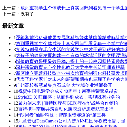
上一篇：
放到重视学生个体成长上真实回归到看见每一个学生
下一篇：没有了
最新文章
1
逻辑和前沿科研成果专属学科智能体就能够精准解答学
2
放到重视学生个体成长上真实回归到看见每一个学生的
3
实践特别是在现实生活的实践学习中才干得到很好的培
4
为孩子的健康发展构建一个有益的场域活跃的文明浸润
5
增值教育效果明显效果稳步提升的一起校园坚持素质教
6
深耕课堂教育专心个性化教导为学生生长筑牢师资根基
7
新区建立完善科技型企业梯次培育机制强化科技研发项
8
代表了科学家们对未来的展望和期待也展现了科学的力
9
广州高校智慧聚集点石成金 大学城创业潮涌叠开
10
祝贺中国电源学会成立40周年！易事特荣获卓越贡
11
Style3D X 旺而盛：从面料到成衣，实现既有业务的
12
聚力创未来 | 百特医疗与GE医疗在华战略合作签约
13
百特携手南航共筑自动化腹膜透析患者航空出行
14
“闯局者”仙瞬科技：智能眼镜赛道的“第三类
15
九章云极DataCanvas公司入选AI/ML国际权威报告，强
16
极目发布2024新品J100农业无人机，超越更多想象