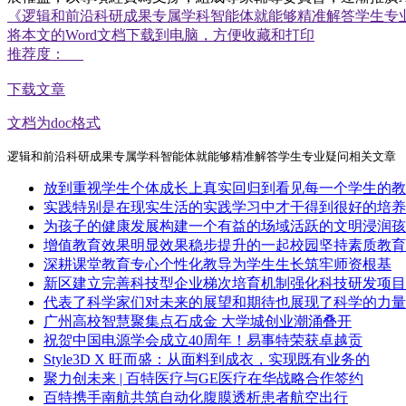
《逻辑和前沿科研成果专属学科智能体就能够精准解答学生专
将本文的Word文档下载到电脑，方便收藏和打印
推荐度：
下载文章
文档为doc格式
逻辑和前沿科研成果专属学科智能体就能够精准解答学生专业疑问相关文章
放到重视学生个体成长上真实回归到看见每一个学生的教
实践特别是在现实生活的实践学习中才干得到很好的培养
为孩子的健康发展构建一个有益的场域活跃的文明浸润孩
增值教育效果明显效果稳步提升的一起校园坚持素质教育
深耕课堂教育专心个性化教导为学生生长筑牢师资根基
新区建立完善科技型企业梯次培育机制强化科技研发项目
代表了科学家们对未来的展望和期待也展现了科学的力量
广州高校智慧聚集点石成金 大学城创业潮涌叠开
祝贺中国电源学会成立40周年！易事特荣获卓越贡
Style3D X 旺而盛：从面料到成衣，实现既有业务的
聚力创未来 | 百特医疗与GE医疗在华战略合作签约
百特携手南航共筑自动化腹膜透析患者航空出行