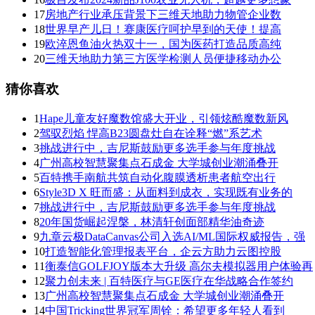
17
房地产行业承压背景下三维天地助力物管企业数
18
世界早产儿日！赛康医疗呵护早到的天使！提高
19
欧淬恩鱼油火热双十一，国为医药打造品质高纯
20
三维天地助力第三方医学检测人员便捷移动办公
猜你喜欢
1
Hape儿童友好魔数馆盛大开业，引领炫酷魔数新风
2
驾驭烈焰 悍高B23圆盘灶自在诠释“燃”系艺术
3
挑战进行中，吉尼斯鼓励更多选手参与年度挑战
4
广州高校智慧聚集点石成金 大学城创业潮涌叠开
5
百特携手南航共筑自动化腹膜透析患者航空出行
6
Style3D X 旺而盛：从面料到成衣，实现既有业务的
7
挑战进行中，吉尼斯鼓励更多选手参与年度挑战
8
20年国货崛起涅槃，林清轩创面部精华油奇迹
9
九章云极DataCanvas公司入选AI/ML国际权威报告，强
10
打造智能化管理报表平台，企云方助力云图控股
11
衡泰信GOLFJOY版本大升级 高尔夫模拟器用户体验再
12
聚力创未来 | 百特医疗与GE医疗在华战略合作签约
13
广州高校智慧聚集点石成金 大学城创业潮涌叠开
14
中国Tricking世界冠军周铨：希望更多年轻人看到