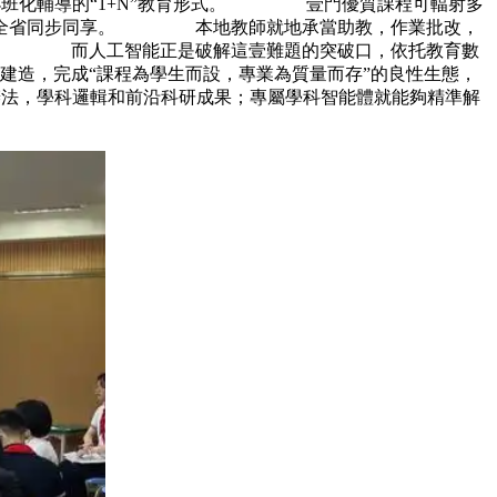
+小班化輔導的“1+N”教育形式。 壹門優質課程可輻射多
課程全省同步同享。 本地教師就地承當助教，作業批改，
題。 而人工智能正是破解這壹難題的突破口，依托教育數
造，完成“課程為學生而設，專業為質量而存”的良性生態，
法，學科邏輯和前沿科研成果；專屬學科智能體就能夠精準解