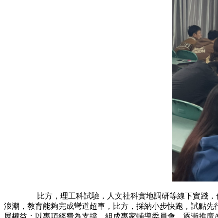
比方，理工科試驗，人文社科實地調研等線下實踐，仍是
浪潮，教育能夠完成彎道超車，比方，採納小步快跑，試點
展權益；以專項經費為支撐，組成專家輔導委員會，逐漸推廣