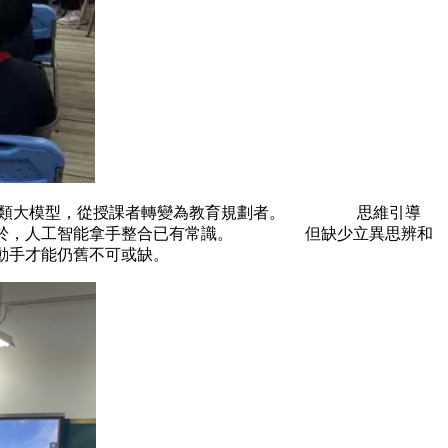
屬垂類大模型，從授課者轉變為教育規劃者。 思維引導
原因在於，人工智能拿手整合已有常識。 但缺少立異思辨和
動手才能仍舊不可或缺。