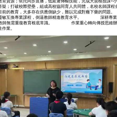
教育資源；依托同步直播，低延遲傳輸技能，完成大規模授課
化答疑；打破校際壁壘，組成高校協同育人共同體，名校名師
，目前的教育，大多存在供應側缺少，難以完成對癥下藥的問
，靈敏互換專業課程，倒逼教師精進教育水平。 深耕專業建
未來教師無需重復教育根底常識。 作業重心轉向傳授思維辦
性作業。