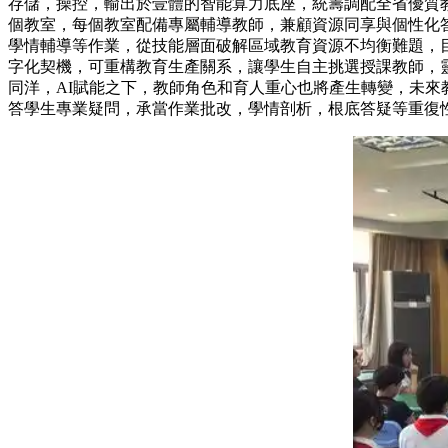
存儲，操控，輸出於壹體的智能算力底座，統籌調配全省優質
個教室，每個教室配備專屬輔導教師，兼顧資源同享與個性
學情輔導等作業，從技能層面破解區域教育資源不均衡難題
字化契機，可重構教育生產關系，讓學生自主挑選授課教師
同洋，AI賦能之下，教師角色和育人重心也將產生轉變，
答學生專業疑問，承當作業批改，學情剖析，根底答疑等重復